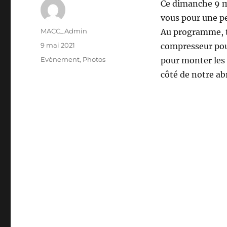
Ce dimanche 9 m
vous pour une pe
Auteur
MACC_Admin
Au programme, t
Publié
9 mai 2021
compresseur pour
le
Catégories
Evènement
,
Photos
pour monter les 
côté de notre abr