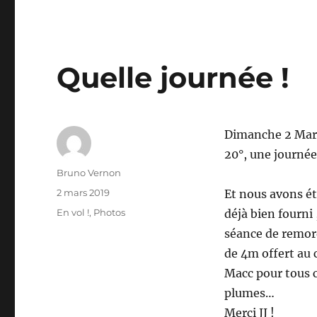
Quelle journée !
Dimanche 2 Mars 
20°, une journée
Auteur
Bruno Vernon
Publié
2 mars 2019
Et nous avons ét
le
Catégories
En vol !
,
Photos
déjà bien fourni
séance de remorq
de 4m offert au 
Macc pour tous c
plumes…
Merci JJ !