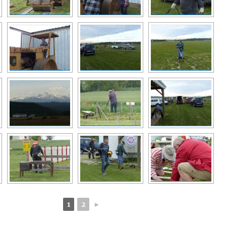
1
2
►