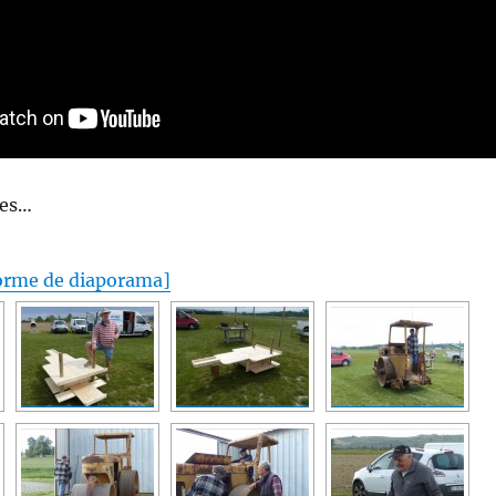
ges…
orme de diaporama]