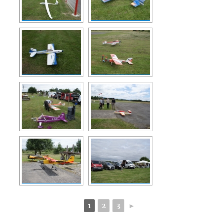
1
2
3
►