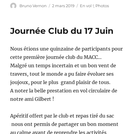
Auteur
Publié
Catégories
Bruno Vernon
2 mars 2019
En vol !
,
Photos
le
Journée Club du 17 Juin
Nous étions une quinzaine de participants pour
cette première journée club du MACC…
Malgré un temps incertain et un bon vent de
travers, tout le monde a pu faire évoluer ses
joujoux, pour le plus grand plaisir de tous.
A noter la belle prestation en vol circulaire de
notre ami Gilbert !
Apéritif offert par le club et repas tiré du sac
nous ont permis de partager un bon moment
au calme avant de reprendre les activités