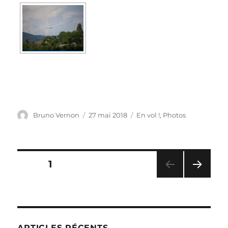
Auteur
Publié
Catégories
Bruno Vernon
27 mai 2018
En vol !
,
Photos
le
Navigation
PAGE
1
PAG
des
E
SUIV
articles
ANT
E
ARTICLES RÉCENTS