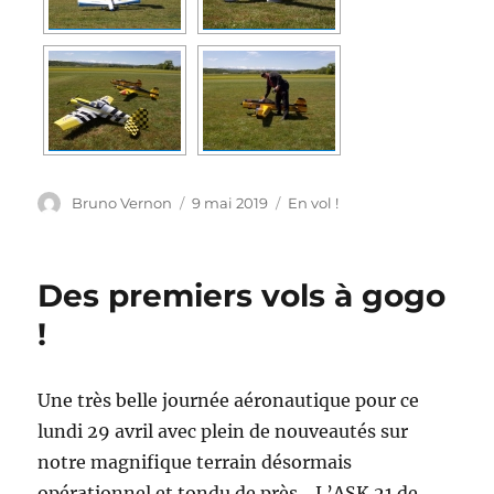
Auteur
Publié
Catégories
Bruno Vernon
9 mai 2019
En vol !
le
Des premiers vols à gogo
!
Une très belle journée aéronautique pour ce
lundi 29 avril avec plein de nouveautés sur
notre magnifique terrain désormais
opérationnel et tondu de près .. L’ASK 21 de