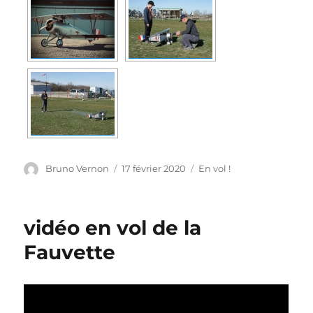
Auteur
Publié
Catégories
Bruno Vernon
17 février 2020
En vol !
le
vidéo en vol de la
Fauvette