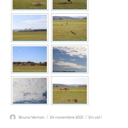
Auteur
Publié
Catégories
Bruno Vernon
24 novembre 2021
En vol !
le