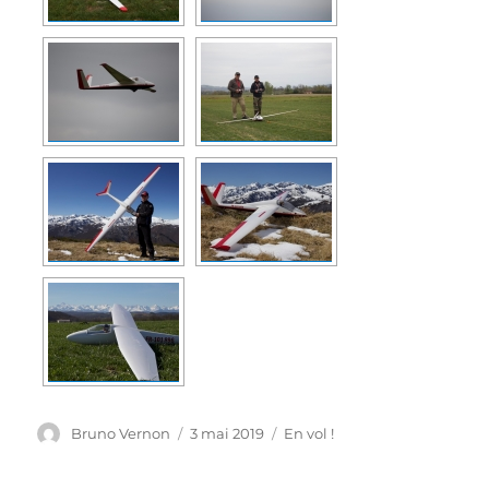
Auteur
Publié
Catégories
Bruno Vernon
3 mai 2019
En vol !
le