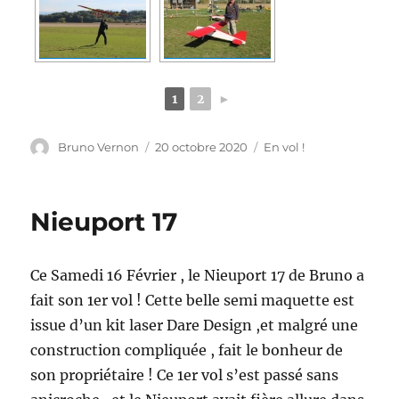
1
2
►
Auteur
Publié
Catégories
Bruno Vernon
20 octobre 2020
En vol !
le
Nieuport 17
Ce Samedi 16 Février , le Nieuport 17 de Bruno a
fait son 1er vol ! Cette belle semi maquette est
issue d’un kit laser Dare Design ,et malgré une
construction compliquée , fait le bonheur de
son propriétaire ! Ce 1er vol s’est passé sans