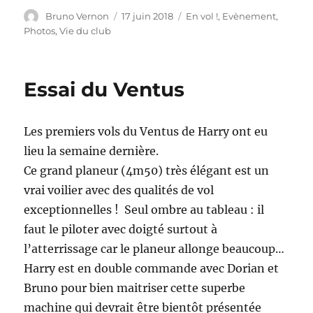
Auteur
Publié
Catégories
Bruno Vernon
17 juin 2018
En vol !
,
Evènement
,
le
Photos
,
Vie du club
Essai du Ventus
Les premiers vols du Ventus de Harry ont eu
lieu la semaine dernière.
Ce grand planeur (4m50) très élégant est un
vrai voilier avec des qualités de vol
exceptionnelles ! Seul ombre au tableau : il
faut le piloter avec doigté surtout à
l’atterrissage car le planeur allonge beaucoup…
Harry est en double commande avec Dorian et
Bruno pour bien maitriser cette superbe
machine qui devrait être bientôt présentée