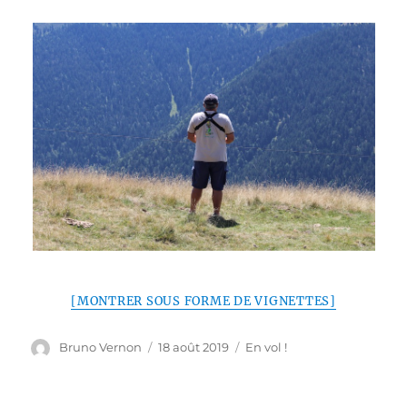
[MONTRER SOUS FORME DE VIGNETTES]
Auteur
Publié
Catégories
Bruno Vernon
18 août 2019
En vol !
le