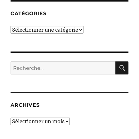
CATÉGORIES
Catégories
RE
Recherche
pour :
ARCHIVES
Archives